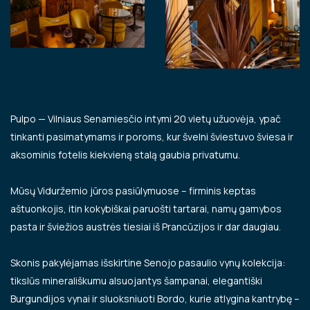
Pulpo
— Vilniaus Senamiesčio intymi 20 vietų užuovėja, ypač
tinkanti pasimatymams ir poroms, kur švelni šviestuvo šviesa ir
aksominis fotelis kiekvieną stalą gaubia privatumu.
Mūsų Viduržemio jūros pasiūlymuose – firminis keptas
aštuonkojis, itin kokybiškai paruošti tartarai, namų gamybos
pasta ir šviežios austrės tiesiai iš Prancūzijos ir dar daugiau.
Skonis pakylėjamas išskirtine Senojo pasaulio vynų kolekcija:
tikslūs minerališkumu alsuojantys šampanai, elegantiški
Burgundijos vynai ir sluoksniuoti Bordo, kurie atlygina kantrybę –