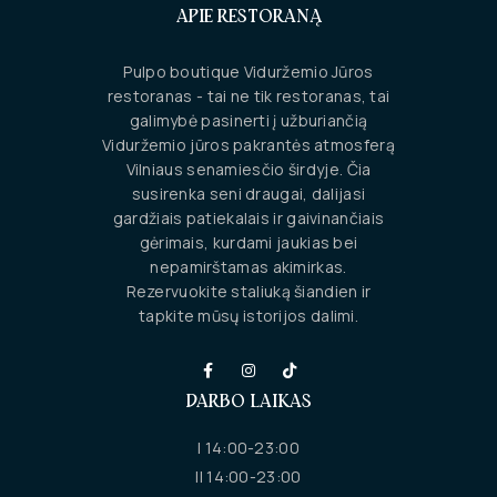
APIE RESTORANĄ
Pulpo boutique Viduržemio Jūros
restoranas - tai ne tik restoranas, tai
galimybė pasinerti į užburiančią
Viduržemio jūros pakrantės atmosferą
Vilniaus senamiesčio širdyje. Čia
susirenka seni draugai, dalijasi
gardžiais patiekalais ir gaivinančiais
gėrimais, kurdami jaukias bei
nepamirštamas akimirkas.
Rezervuokite staliuką šiandien ir
tapkite mūsų istorijos dalimi.
DARBO LAIKAS
I 14:00-23:00
II 14:00-23:00