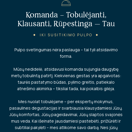
Komanda – Tobulėjanti,
Klausanti, Rūpestinga — Tau
IKI SUSITIKIMO PULPO
Pulpo svetingumas nėra paslauga – tai tyli atsidavimo
forma.
Mūsų nedidelė, atsidavusi komanda sujungia daugybę
metų tobulintą patirtį. Kiekvienas gestas yra apgalvotas:
taurės pastatymo būdas, pylimo greitis, patiekalo
atnešimo akimirka – tiksliai tada, kai pokalbis gilėja.
Mes nuolat tobulėjame – per ekspertų mokymus,
pasaulines degustacijas ir svarbiausia klausydamiesi Jūsų.
Jūsų komfortas, Jūsų pageidavimai, Jūsų slaptos svajonės
mus veda. Kai išeinate jausdamiesi pastebėti, prižiūrėti ir
subtiliai pakylėti – mes atlikome savo darbą. Nes jūsų