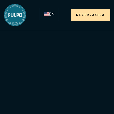
EN
REZERVACIJA
Privatumo
politika
Pradžia
> Privatumo politika